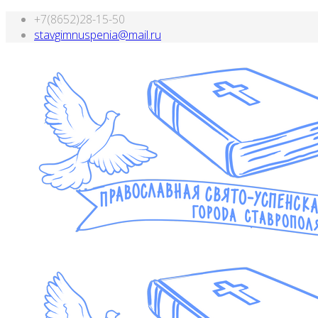
+7(8652)28-15-50
stavgimnuspenia@mail.ru